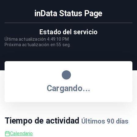
inData Status Page
Estado del servicio
Última actualización
4:49:10 PM
Próxima actualización en
55
seg.
Cargando...
Tiempo de actividad
Últimos
90
días
Calendario